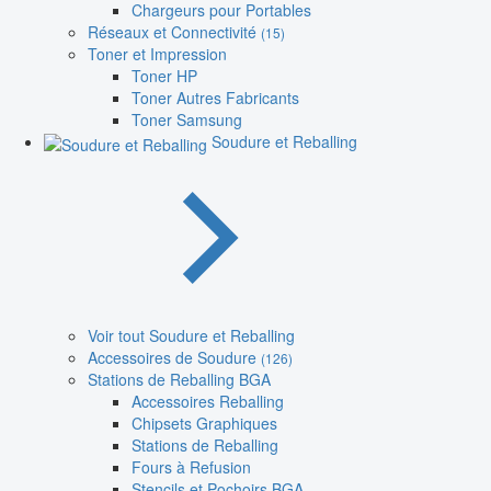
Chargeurs pour Portables
Réseaux et Connectivité
(15)
Toner et Impression
Toner HP
Toner Autres Fabricants
Toner Samsung
Soudure et Reballing
Voir tout Soudure et Reballing
Accessoires de Soudure
(126)
Stations de Reballing BGA
Accessoires Reballing
Chipsets Graphiques
Stations de Reballing
Fours à Refusion
Stencils et Pochoirs BGA