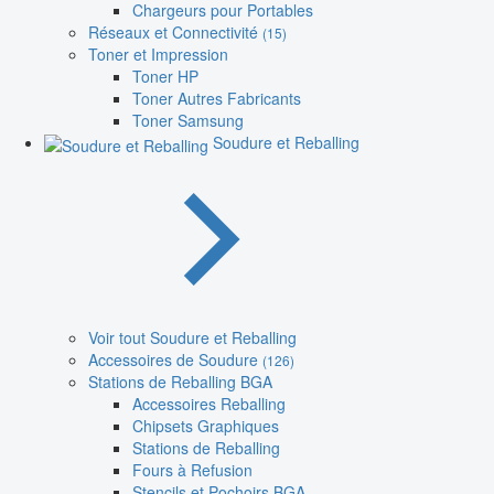
Chargeurs pour Portables
Réseaux et Connectivité
(15)
Toner et Impression
Toner HP
Toner Autres Fabricants
Toner Samsung
Soudure et Reballing
Voir tout Soudure et Reballing
Accessoires de Soudure
(126)
Stations de Reballing BGA
Accessoires Reballing
Chipsets Graphiques
Stations de Reballing
Fours à Refusion
Stencils et Pochoirs BGA