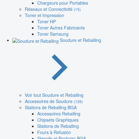
Chargeurs pour Portables
Réseaux et Connectivité
(15)
Toner et Impression
Toner HP
Toner Autres Fabricants
Toner Samsung
Soudure et Reballing
Voir tout Soudure et Reballing
Accessoires de Soudure
(126)
Stations de Reballing BGA
Accessoires Reballing
Chipsets Graphiques
Stations de Reballing
Fours à Refusion
Stencils et Pochoirs BGA