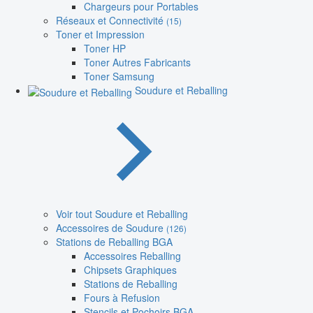
Chargeurs pour Portables
Réseaux et Connectivité
(15)
Toner et Impression
Toner HP
Toner Autres Fabricants
Toner Samsung
Soudure et Reballing
Voir tout Soudure et Reballing
Accessoires de Soudure
(126)
Stations de Reballing BGA
Accessoires Reballing
Chipsets Graphiques
Stations de Reballing
Fours à Refusion
Stencils et Pochoirs BGA