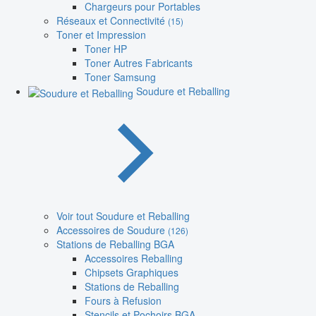
Chargeurs pour Portables
Réseaux et Connectivité
(15)
Toner et Impression
Toner HP
Toner Autres Fabricants
Toner Samsung
Soudure et Reballing
Voir tout Soudure et Reballing
Accessoires de Soudure
(126)
Stations de Reballing BGA
Accessoires Reballing
Chipsets Graphiques
Stations de Reballing
Fours à Refusion
Stencils et Pochoirs BGA