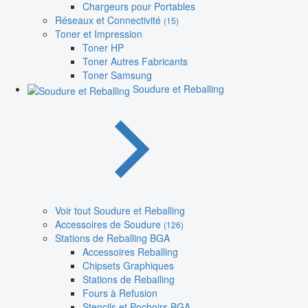
Chargeurs pour Portables
Réseaux et Connectivité
(15)
Toner et Impression
Toner HP
Toner Autres Fabricants
Toner Samsung
Soudure et Reballing
Voir tout Soudure et Reballing
Accessoires de Soudure
(126)
Stations de Reballing BGA
Accessoires Reballing
Chipsets Graphiques
Stations de Reballing
Fours à Refusion
Stencils et Pochoirs BGA