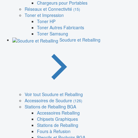
Chargeurs pour Portables
Réseaux et Connectivité
(15)
Toner et Impression
Toner HP
Toner Autres Fabricants
Toner Samsung
Soudure et Reballing
Voir tout Soudure et Reballing
Accessoires de Soudure
(126)
Stations de Reballing BGA
Accessoires Reballing
Chipsets Graphiques
Stations de Reballing
Fours à Refusion
Stencils et Pochoirs BGA