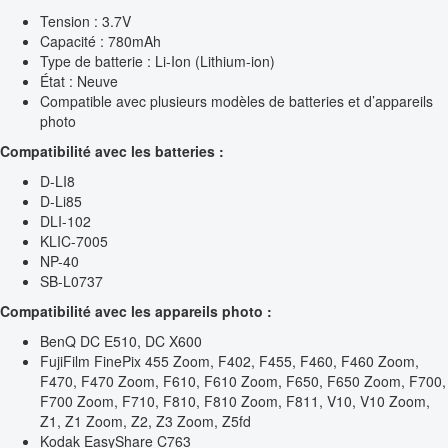
Tension : 3.7V
Capacité : 780mAh
Type de batterie : Li-Ion (Lithium-ion)
État : Neuve
Compatible avec plusieurs modèles de batteries et d’appareils
photo
Compatibilité avec les batteries :
D-LI8
D-Li85
DLI-102
KLIC-7005
NP-40
SB-L0737
Compatibilité avec les appareils photo :
BenQ DC E510, DC X600
FujiFilm FinePix 455 Zoom, F402, F455, F460, F460 Zoom,
F470, F470 Zoom, F610, F610 Zoom, F650, F650 Zoom, F700,
F700 Zoom, F710, F810, F810 Zoom, F811, V10, V10 Zoom,
Z1, Z1 Zoom, Z2, Z3 Zoom, Z5fd
Kodak EasyShare C763