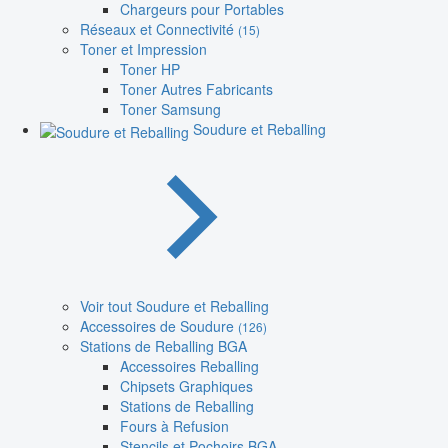
Chargeurs pour Portables
Réseaux et Connectivité
(15)
Toner et Impression
Toner HP
Toner Autres Fabricants
Toner Samsung
Soudure et Reballing
Voir tout Soudure et Reballing
Accessoires de Soudure
(126)
Stations de Reballing BGA
Accessoires Reballing
Chipsets Graphiques
Stations de Reballing
Fours à Refusion
Stencils et Pochoirs BGA