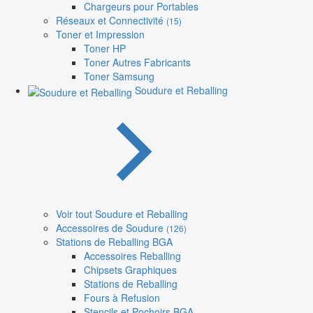
Chargeurs pour Portables
Réseaux et Connectivité
(15)
Toner et Impression
Toner HP
Toner Autres Fabricants
Toner Samsung
Soudure et Reballing
Voir tout Soudure et Reballing
Accessoires de Soudure
(126)
Stations de Reballing BGA
Accessoires Reballing
Chipsets Graphiques
Stations de Reballing
Fours à Refusion
Stencils et Pochoirs BGA