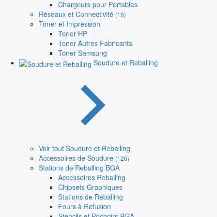
Chargeurs pour Portables
Réseaux et Connectivité
(15)
Toner et Impression
Toner HP
Toner Autres Fabricants
Toner Samsung
Soudure et Reballing
Voir tout Soudure et Reballing
Accessoires de Soudure
(126)
Stations de Reballing BGA
Accessoires Reballing
Chipsets Graphiques
Stations de Reballing
Fours à Refusion
Stencils et Pochoirs BGA