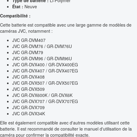
Type de batterie :
Li-Polymer
État :
Neuve
Compatibilité :
Cette batterie est compatible avec une large gamme de modèles de
caméras JVC, notamment :
JVC GR-DVM407
JVC GR-DVM76 / GR-DVM76U
JVC GR-DVM79
JVC GR-DVM96 / GR-DVM96U
JVC GR-DVX400 / GR-DVX400EG
JVC GR-DVX407 / GR-DVX407EG
JVC GR-DVX408
JVC GR-DVX507 / GR-DVX507EG
JVC GR-DVX509
JVC GR-DVX600K / GR-DVX6K
JVC GR-DVX707 / GR-DVX707EG
JVC GR-DVX709
JVC GR-DVX34K
Elle est également compatible avec d'autres modèles utilisant cette
batterie. Il est recommandé de consulter le manuel d'utilisation de la
caméra pour confirmer la compatibilité exacte.